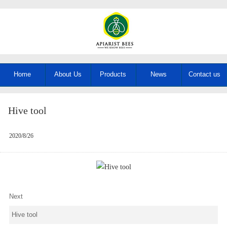
Home
About Us
Products
News
Contact us
Hive tool
2020/8/26
Next
Hive tool