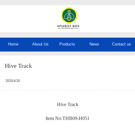
Home
About Us
Products
News
Contact us
Hive Track
2020/4/26
Hive Track
Item No:THB09-H051