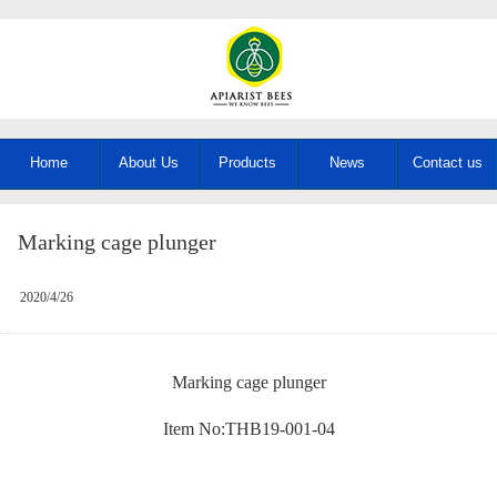
Home
About Us
Products
News
Contact us
Marking cage plunger
2020/4/26
Marking cage plunger
Item No:THB19-001-04