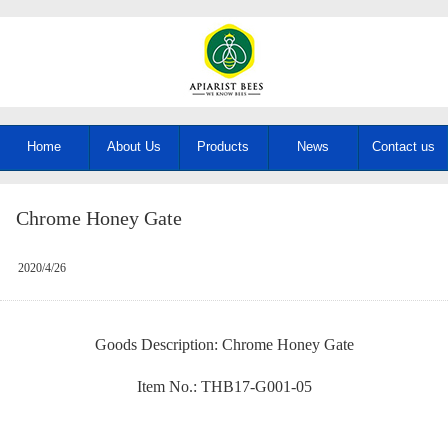
Home
About Us
Products
News
Contact us
Chrome Honey Gate
2020/4/26
Goods Description: Chrome Honey Gate
Item No.: THB17-G001-05