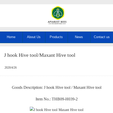
Home
About Us
Products
News
Contact us
J hook Hive tool/Maxant Hive tool
2020/4/26
Goods Description: J hook Hive tool / Maxant Hive tool
Item No.: THB09-H039-2