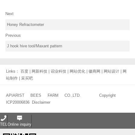
Next
Honey Refractometer
Previous
J hook hive tool/Maxant pattern
Links：
百度
|
网新科技
|
诏业科技
|
网站优化
|
徽商网
|
网站设计
|
网
站制作
|
采买吧
APIARIST BEES FARM CO.,LTD. Copyright
ICP20006836
Disclaimer
TEL
Online inquiry