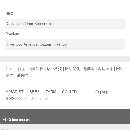
Next
Galvanized Iron Bee smoker
Previous
Hive tool/ American pattern hive tool
Link：
百度
|
网新科技
|
诏业科技
|
网站优化
|
徽商网
|
网站设计
|
网站
制作
|
采买吧
APIARIST BEES FARM CO.,LTD. Copyright
ICP20006836
disclaimer
TEL
Online inquiry