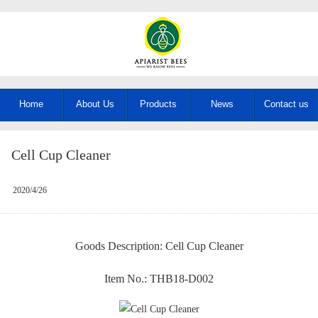
Home
About Us
Products
News
Contact us
Cell Cup Cleaner
2020/4/26
Goods Description: Cell Cup Cleaner
Item No.: THB18-D002