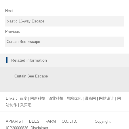
Next
plastic 16-way Escape
Previous
Curtain Bee Escape
Related information
Curtain Bee Escape
Links：
百度
|
网新科技
|
诏业科技
|
网站优化
|
徽商网
|
网站设计
|
网
站制作
|
采买吧
APIARIST BEES FARM CO.,LTD. Copyright
ICP20006836
Disclaimer