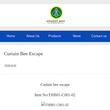
Home
About Us
Products
News
Contact us
Curtain Bee Escape
2020/4/26
Curtain bee escape
Item No:THB01-C001-02