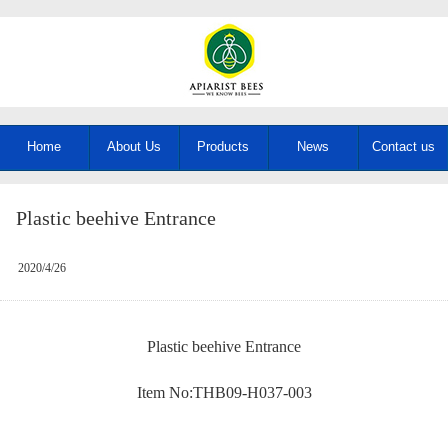
Home
About Us
Products
News
Contact us
Plastic beehive Entrance
2020/4/26
Plastic beehive Entrance
Item No:THB09-H037-003