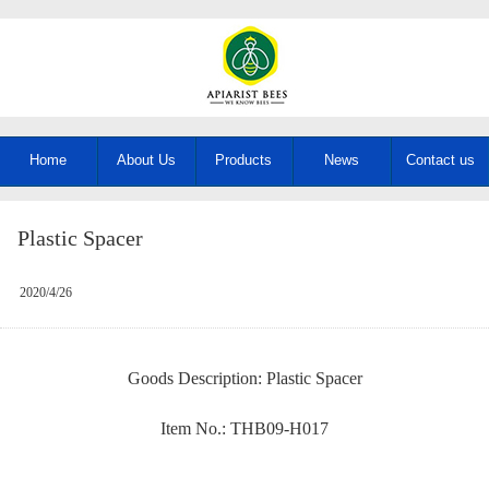
Home
About Us
Products
News
Contact us
Plastic Spacer
2020/4/26
Goods Description: Plastic Spacer
Item No.: THB09-H017