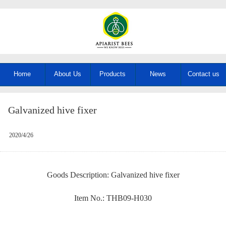
Home
About Us
Products
News
Contact us
Galvanized hive fixer
2020/4/26
Goods Description: Galvanized hive fixer
Item No.: THB09-H030